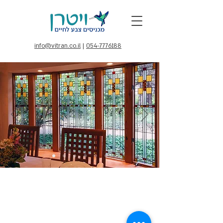
info@vitran.co.il
|
054-7776188