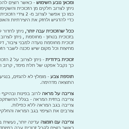
ומכאן נובע השימוש
- כאשר רוצים להסת
ניתן לצרוב חלקים מן הזכוכית והשקיפ
כמו כן אפשר לצרוב מ- 2 צידי הזכוכית וברמות שונות של צריבה,
כדי להדגיש ולחזק את היצירתיות והאומ
ככל שהזכוכית עבה יותר,
ניתן לחדור 
בזכוכית בטחון - מחוסמת , ניתן לצרוב לעומק 
זכוכית מחוסמת נועדה למבני ציבור, דל
מחיצות וכל מקום שיש סכנה לשבר הזכ
זכוכית בידודית
- ניתן לצרוב על 2 הזכוכיות, רצוי בחלק הפנימי,
כך נקבל אפקט של תלת מימד, קרוב ו
תוספת צבע
- מומלץ לא להגזים, בנגיע
התוצאה מדהימה.
צריבה על מראה
לרוב בפינות ובהיקף כ
צריבה בחזית המראה - בגלל ההשתקפות
צריבה בגב המראה ללא כפילות.
צורבים את הציפוי בגב המראה והחלקים
צריבה עם חומצה
עדינה יותר, נעשית ב
כאשר רוצים לקבל זכוכית עבה במיוחד ל