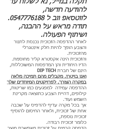
תקלה במייל, נא לשלוח עד
להודעה חדשה,
לווטסאפ ווב ל
0547776188
.
תודה מראש על ההבנה,
ושיתוף הפעולה.
לאחר ההדפסה הזכוכית נכנסת לתנור
והצבע הופך להיות חלק אינטגרלי
מהזכוכית.
והזכוכית הינה אקסטרא קליר מחוסמת.
הדיו היחודית והן המדפסות המשוכללות,
הינם של חברת
DIP TECH
ואנו בויטרן, מקבלים מהם תמיכה מלאה
במקרה הצורך, לפרויקטים המיוחדים שלך
ההדפסה עמידה למפגעים כמו שריטות,
קילופים, דהיית הצבע כתוצאה מקרינת
השמש ועוד.
אך בכל מקרה עדיף להדפיס על שכבה
אחת של זכוכית, ולאחר החיסום להוסיף
זכוכית נוספת,
כלומר זכוכית רבודה.
הדפסה קרמית על זכוכית מאפשרת מוצר