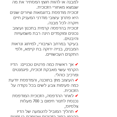
למבנה או להוות חוצץ המסתיר את מה
שנמצא מאחורי הזכוכית.
זכוכית מודפסת בדוגמאות וציורים שונים
היא פתרון עיצובי מודרני המעניק חיים
ויוקרה לכל מבנה.
זכוכית בהדפסה קרמית בתכנון ועיצוב
נכונים ומוקפדים הינה רבת משמעויות
והיבטים.
בעיקר במרחב הציבורי, למיתוג ונראות
המבנים, בנייה ירוקה בת קיימא, ולפי
התקנים העכשוויים.
✔
אך ראשית כמה פרטים טכניים: הדיו
הקרמי עשוי מאבקת זכוכית, פיגמנטים
ומרכיב כוהלי.
✔
העיצוב מוזן בתוכנה, והמדפסת יודעת
כמה פעימות צבע לשים בכל נקודה על
הזכוכית.
✔
לאחר ההדפסה, הזכוכית המודפסת
נכנסת לתנור חימום ב 700 מעלות
צלסיוס,
✔
תהליך המוביל להטמעה של הדיו
הקרמי בתוך הזכוכית שהופכת בו זמנית