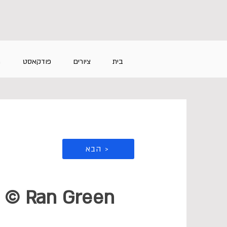
בית
ציורים
פודקאסט
מ
הבא >
g © Ran Green