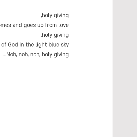
holy giving,
mes and goes up from love.
holy giving,
of God in the light blue sky.
Noh, noh, noh, holy giving...