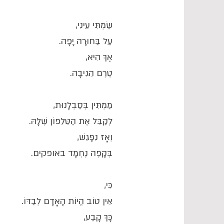
שַׂמְתִּי עֵינִי,
עַל בַּחוּרָה יָפָה.
אַךְ הִיא,
טֶרֶם הֵגִיבָה.
מַמְתִּין בְּסַבְלָנוּת,
לְקַבֵּל אֶת הַטֵּלֵפוֹן שֶׁלָּהּ.
וְאָז נִפָּגֵשׁ,
בְּקָפֶה נֶחְמָד באופקים.
כִּי,
אֵין טוֹב הֱיוֹת הָאָדָם לְבַדּוֹ.
כָּךְ קָבַע,