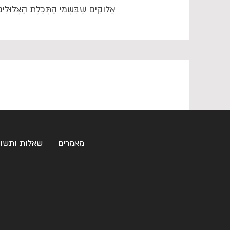
אֱלוֹקִים שֶׁבִּשְׁמֵי הַתְּכֵלֶת הַצְּלוּלִי
מאמרים
שאלות ותשו