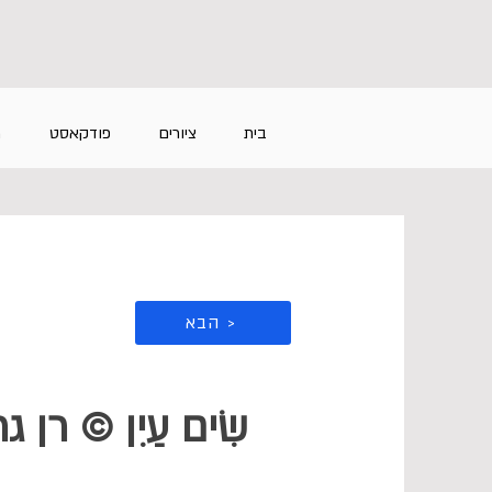
בית
ציורים
פודקאסט
מ
הבא >
שִׂים עַיִן © רן גר