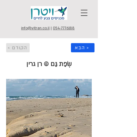
info@vitran.co.il
|
054-7776188
הבא >
< הקודם
שְׂפַת גַּם © רן גרין