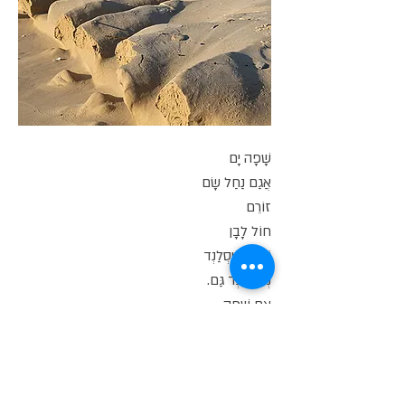
שָׁפָה יָם
אֲגַם נַחַל שָׂם
זוֹרֵם
חוֹל לָבָן
שָׁחֹר אִיסְלַנְד
נְיוּ זִילַנְד גַּם.
אֵם שָׁפָה
שְׂפַת
שָׂם
חַם
גַּם.