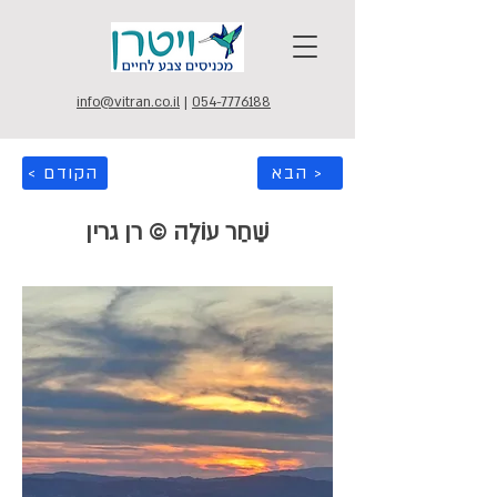
info@vitran.co.il
|
054-7776188
הבא >
< הקודם
שַׁחַר עוֹלֶה © רן גרין