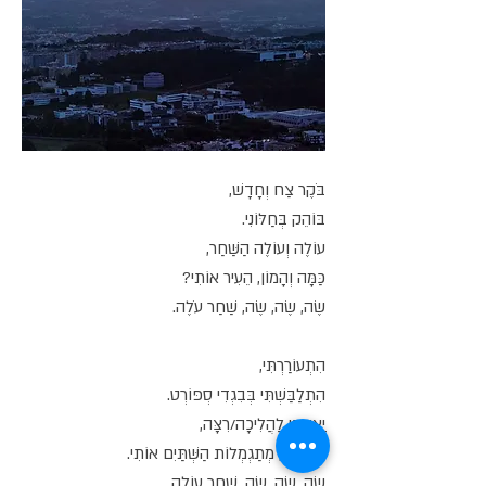
בֹּקֶר צַח וְחָדָשׁ,
בּוֹהֵק בְּחַלּוֹנִי.
עוֹלֶה וְעוֹלֶה הַשַּׁחַר,
כַּמָּה וְהָמוֹן, הֵעִיר אוֹתִי?
שֶׂה, שֶׂה, שֶׂה, שַׁחַר עֹלֶה.
הִתְעוֹרַרְתִּי,
הִתְלַבַּשְׁתִּי בְּבִגְדִי סְפּוֹרְט.
יָצָאתִי לַהֲלִיכָה/רִצָּה,
גַּם וְגַם, מְתַגְמְלוֹת הַשְּׁתַּיִם אוֹתִי.
שֶׂה, שֶׂה, שֶׂה, שַׁחַר עוֹלָה.