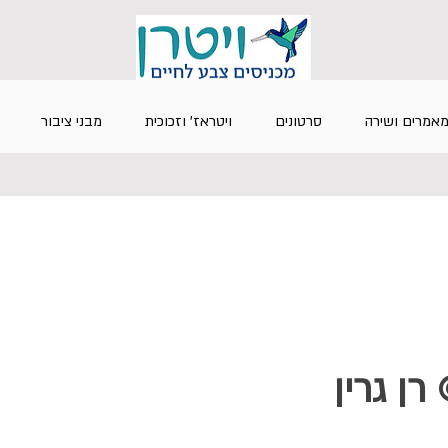
אמרים ושירה
סרטונים
ויטראז' וזכוכית
מבני ציבור
© רן גרין