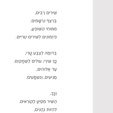
שִׁירִים רַבִּים,
בְּרֶצֶף נִרְשָׁמִים.
מִמּוֹחִי הַשּׁוֹפֵעַ,
פִּזְמוֹנִים לְשִׁירִים טְרִיִּים.
בְּדוֹמֶה לְצֶבַע טָרִי,
כָּךְ שִׁירַי, עוֹלִים לַשְּׁחָקִים.
עַד אֱלֹוהִים,
מַגִּיעִים, וְנִשְׁמָעִים.
וְכָךְ,
הַשִּׁיר מְסַיֵּעַ לַקּוֹרְאִים.
לִהְיוֹת נֶהֱנִים,