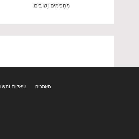
מַחְכִּימִים וְטוֹבִים.
מאמרים
שאלות ותשו