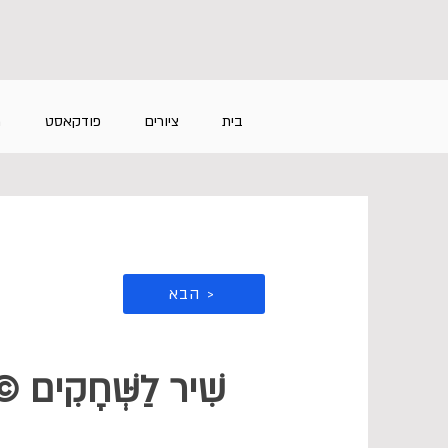
בית
ציורים
פודקאסט
מ
הבא >
שִׁיר לַשְּׁחָקִים 