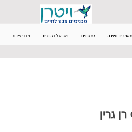
אמרים ושירה
סרטונים
ויטראז' וזכוכית
מבני ציבור
© רן גרין