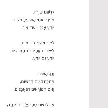
לִרְשֹׁם שִׁירָה,
מִפְּרִי מוֹחִי הַשּׁוֹפֵעַ מִלִּים,
יוֹדֵעַ אָנֹכִי, וְעוֹד אֵיךְ.
לְאַיֵּר וּלְצַיֵּר רִשּׁוּמִים,
לִיצִירוֹת עֲתִידִיּוֹת בַּזְּכוּכִית,
יוֹדֵעַ גַּם יוֹדֵעַ.
וְכָךְ הַשִּׁיר,
מִתְכַּתֵּב עִם הָרִשּׁוּם,
וְאִם הַקּוֹרְאִים הַנֶּאֱמָנִים.
אַךְ לִרְשֹׁם סֵפֶר יְלָדִים מְנֻקָּד,