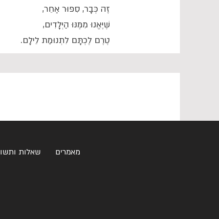
זֶה כְּבָר, סִפּוּר אַחֵר,
שֶׁיֶּאֱנוּ מִמֶּנּוּ הַיְּלָדִים,
טֶרֶם לֶכְתָּם לִתְנוּמַת לֵילָם.
מאמרים
שאלות ותשו