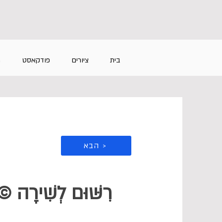
בית
ציורים
פודקאסט
מ
הבא >
רִשּׁוּם לְשִׁירָה 