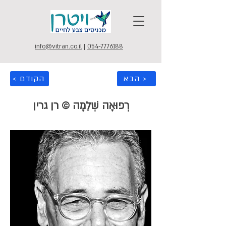
info@vitran.co.il
|
054-7776188
הבא >
< הקודם
רְפוּאָה שְׁלֵמָה © רן גרין