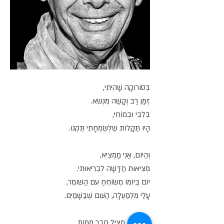
בְּסוֹרוֹקָה שָׁהִיתִי,
זְמַן רַב וְקָשֶׁה מִנְּשֹׁא.
בְּלִבִּי וּבְמוֹחִי,
הָיוּ תַּקָּלוֹת שֶׁלְּשִׂמְחָתִי תֻּקְּנוּ.
וְהַיּוֹם, אֲנִי מַמְצִיא,
מְצִיאוּת חֲדָשָׁה לִבְרִיאוּתִי.
יוֹם בְּיוֹמוֹ מְשׂוֹחֵחַ עִם הַשּׁוֹמֵר,
עָלַי מִלְּמַעְלָה, הַשֵּׁם שֶׁבַּשָּׁמַיִם.
וּבִזְכוּתוֹ מַצִּיל חָבֵר מִמָּוֶת,