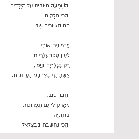
וְהַשְׁפָּעָה חִיּוּבִית עַל הַיְּלָדִים.
וַהֲכִי חֲזָקִים,
הֵם הַצִּיּוּרִים שֶׁלִּי.
מַזְמִינִים אוֹתִי,
לְאֵין סְפֹר גָּלֶרְיוֹת.
רַק בַּגָּלֶרְיָה בְּיָפוֹ,
אֶשְׁתַּתֵּף בְּאַרְבַּע תַּעֲרוּכוֹת.
וַחֲבֵר טוֹב,
מְאַרְגֵּן לִי גַּם תַּעֲרוּכוֹת.
בִּנְתַנְיָה,
וַהֲכִי נֶחְשֶׁבֶת בִּבְצַלְאֵל.