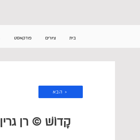
בית
ציורים
פודקאסט
מ
הבא >
קָדוֹשׁ © רן גרין