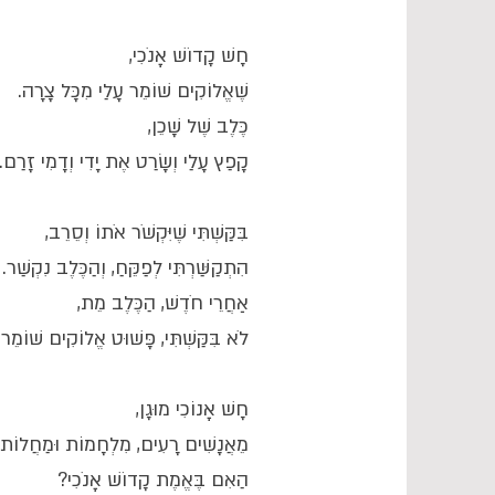
חָשׁ קָדוֹשׁ אָנֹכִי,
שֶׁאֱלוֹקִים שׁוֹמֵר עָלַי מִכָּל צָרָה.
כֶּלֶב שֶׁל שָׁכֵן,
קָפַץ עָלַי וְשָׂרַט אֶת יָדִי וְדָמִי זָרַם.
בִּקַּשְׁתִּי שֶׁיִּקְשֹׁר אֹתוֹ וְסֵרֵב,
הִתְקַשַּׁרְתִּי לְפַקֵּחַ, וְהַכֶּלֶב נִקְשַׁר.
אַחֲרֵי חֹדֶשׁ, הַכֶּלֶב מֵת,
לֹא בִּקַּשְׁתִּי, פָּשׁוּט אֱלוֹקִים שׁוֹמֵר
חָשׁ אָנוֹכִי מוּגָן,
מֵאֲנָשִׁים רָעִים, מִלְחָמוֹת וּמַחֲלוֹת.
הַאִם בֶּאֱמֶת קָדוֹשׁ אָנֹכִי?