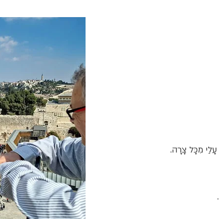
 עָלַי מִכָּל צָרָה.