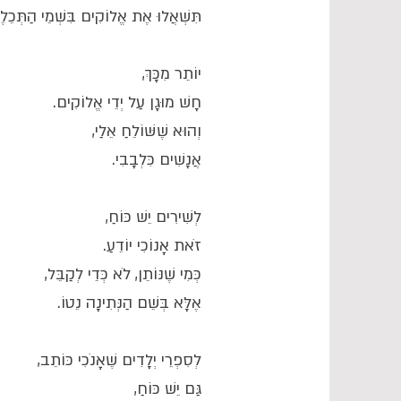
תִּשְׁאֲלוּ אֶת אֱלוֹקִים בִּשְׁמֵי הַתְּכֵל
יוֹתֵר מִכָּךְ,
חָשׁ מוּגָן עַל יְדֵי אֱלוֹקִים.
וְהוּא שֶׁשּׁוֹלֵחַ אֵלַי,
אֲנָשִׁים כִּלְבָבִי.
לְשִׁירִים יֵשׁ כּוֹחַ,
זֹאת אָנוֹכִי יוֹדֵעַ.
כְּמִי שֶׁנּוֹתֵן, לֹא כְּדֵי לְקַבֵּל,
אֶלָּא בְּשֵׁם הַנְּתִינָה נֵטוֹ.
לְסִפְרֵי יְלָדִים שֶׁאָנֹכִי כּוֹתֵב,
גַּם יֵשׁ כּוֹחַ,