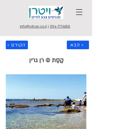
info@vitran.co.il
|
054-7776188
הבא >
< הקודם
קֶסֶת © רן גרין