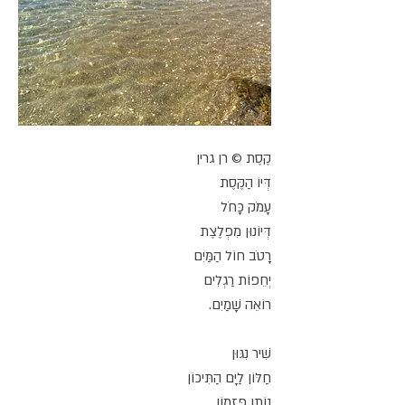
קֶסֶת © רן גרין
דְּיוֹ הַקֶּסֶת
עָמֹק כָּחֹל
דְּיוֹנוּן מִפְלֶצֶת
רָטֹב חוֹל הַמַּיִם
יְחֵפוֹת רַגְלִים
רוֹאֵה שָׁמַיִם.
שִׁיר נִגּוּן
חַלּוֹן לַיָּם הַתִּיכוֹן
נוֹתֵן פִּזְמוֹן