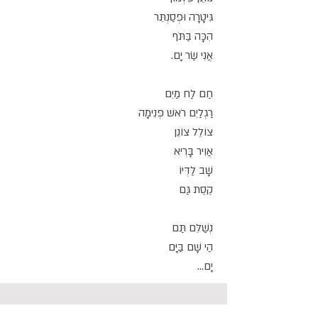
גִּיטָרָה וּפְסַנְתֵּר
הִכָּה בַּתֹּף
אֲנִי שַׂר יָם.
חַם לַח מַיִם
רַגְלַיִם רֹאשׁ פְּנִימָה
צוֹלֵל צוֹנֵן
אֲוִיר בָּרִיא
שָׁב לַדְּיוֹ
קֶסֶת גַּם
נְשַׁלֵּם תַּם
הַי שָׁם בַּיָּם
יָם...