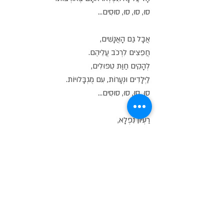
סוּ, סוּ, סוּ, סוּסִים...
אֲבָל גַּם הָאֲנָשִׁים,
חֲפֵצִים לִרְכֹב עֲלֵיהֶם.
לְהָקִים חַוַּת טִפּוּלִים,
לַיְּלָדִים וּנְעָרוֹת, עִם מֻגְבָּלוּיוֹת.
סוּ, סוּ, סוּ, סוּסִים...
רַעְיוֹן נִפְלָא,
הַשִּׁיר וַאֲנִי מַסְכִּימִים.
וּלְיַד בֵּיתִי,
יֵשׁ אֶת חַוַּת אילידיס.
סוּ, סוּ, סוּ, סוּסִים...
הֵקִים אוֹתָהּ לָרִאשׁוֹנָה,
שמיקה.