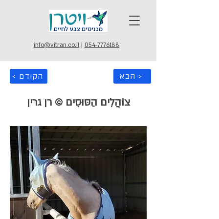
info@vitran.co.il
|
054-7776188
הבא >
< הקודם
צוֹהֲלִים הַסּוּסִים © רן גרין