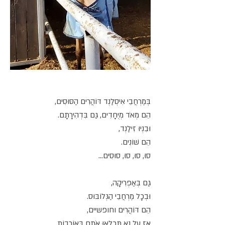
בְּמֶרְחֲבֵי אִיסְלַנְד דּוֹהֲרִים הַסּוּסִים,
הֵם מְאֹד מְיֻחָדִים, גַּם בִּדְהִירָתָם.
וּבִנְיוּ זִילַנְד,
הֵם שׁוֹנִים.
סוּ, סוּ, סוּ, סוּסִים...
גַּם בְּאַפְרִיקָה,
וּבְכָל מֶרְחֲבֵי הַגְּלוֹבּוּס.
הֵם דּוֹהֲרִים וחופשיים,
אָז עַל נָא תִּכְלְאוּ אֹתָם בְּאוֹרְבוֹת.