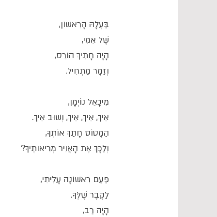
בַּעְלָהּ הָרִאשׁוֹן,
שֶׁל אִמִּי,
הָיָה חָתִיךְ הוֹרֵס,
וְזַמָּר מַתְחִיל.
מִיכָאֵל נוֹיְמָן,
אֵיךְ, אֵיךְ, אֵיךְ, וְשׁוּב אֵיךְ.
הַמָּטוֹס חָתַךְ אוֹתְךָ,
וְלַכָּךְ אֶת הָאֲוִיר מְרִיאוֹתֶיךָ?
פַּעַם רִאשׁוֹנָה עָלִיתִי,
לַקֶּבֶר שֶׁלְּךָ.
הָיָה רַב,