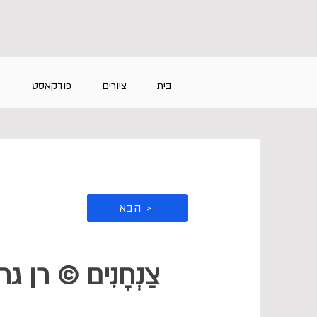
בית
ציורים
פודקאסט
מ
הבא >
צַנְחָנִים © רן גרי