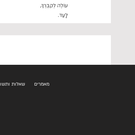
עוֹלֶה לְקִבְרְךָ,
לָעַד.
מאמרים
שאלות ותשו