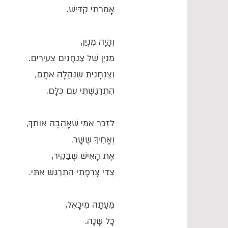
אָמַרְתִּי קַדִּישׁ.
וְהָיָה מִנְיַן,
מִנְיַן שֶׁל צַנְחָנִים צְעִירִים.
וְצַנְחָנִית שֶׁנִּהֲלָה אֹתָם,
הִתְרַגַּשְׁתִּי עִם כֻּלָּם.
לְזֵכֶר אִמִּי שֶׁאָהֲבָה אוֹתְךָ,
וְאָחִיךָ שֶׁשָּׁר.
אֶת הָאִישׁ שֶׁבַּקִּיר,
צְדִי צָרְפָתִי הִתְרַגֵּשׁ אִתִּי.
מֵעַתָּה מִיכָאֵל,
כָּל שָׁנָה.