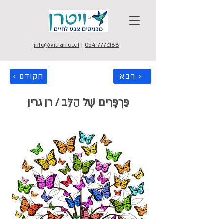
info@vitran.co.il
|
054-7776188
הבא >
< הקודם
פַּרְפָּרִים שֶׁל הַלֵּב / רן גרין