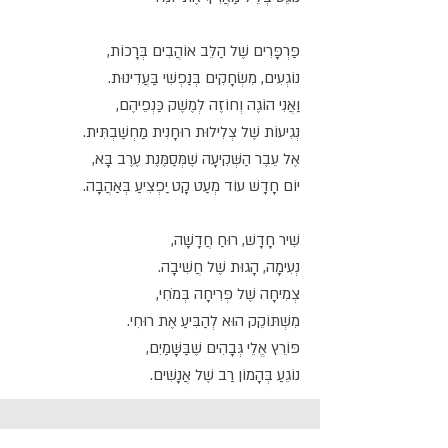
פַּרְפָּרִים שֶׁל הַלֵּב אוֹהֲבִים בְּרָכוֹת,
נוֹגְעִים, מִשְׂחָקִים בְּנַפְשִׁי בַּעֲדִינוּת.
וַאֲנִי הוֹגֶה וְחוֹזֶה לְמֶשֶׁק כַּנְפֵיהֶם,
נְגִיעוֹת שֶׁל צְלִילוּת רוּחָנִית מַחְשַׁבְתִּית.
אֶל עֵבֶר הַשְּׁקִיעָה שֶׁמְּסַמֶּנֶת עֶרֶב בָּא,
יוֹם חָדָשׁ עוֹד מְעַט קָט יַפְצִיעַ בְּאַהֲבָה.
שִׁיר חָדָשׁ, רוּחַ חֲדָשָׁה,
נְעִימָה, הָגוּת שֶׁל חֲשִׁיבָה.
צְמִיחָה שֶׁל פְּרִיחָה בְּמֹחִי,
מִשְׁתּוֹקֵק הוּא לְהַבִּיעַ אֶת רוּחִי.
פּוֹרֵץ אֱלֵי גְּבָהִים שֶׁבַּשָּׁמַיִם,
נוֹגֵעַ בְּהָמוֹן רַב שֶׁל אֲנָשִׁים.