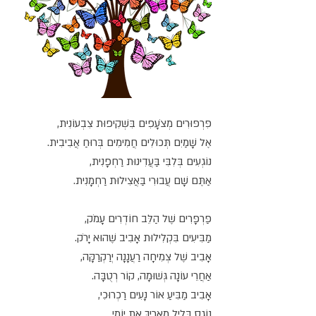
פִּרְפּוּרִים מְצֹעָפִים בִּשְׁקִיפוּת צִבְעוֹנִית,
אֶל שָׁמַיִם תְּכוּלִים חֲמִימִים בְּרוּחַ אֲבִיבִית.
נוֹגְעִים בְּלִבִּי בַּעֲדִינוּת רַחְפָנִית,
אַתֶּם שָׁם עֲבוּרִי בַּאֲצִילוּת רַחְמָנִית.
פַּרְפָּרִים שֶׁל הַלֵּב חוֹדְרִים עָמֹק,
מַבִּיעִים בִּקְלִילוּת אָבִיב שֶׁהוּא יָרֹק.
אָבִיב שֶׁל צְמִיחָה רַעֲנָנָה יְרַקְרַקָּה,
אַחֲרֵי עוֹנָה גְּשׁוּמָה, קוֹר רְטֻבָּה.
אָבִיב מַבִּיעַ אוֹר נָעִים רַכְרוּכִי,
נוֹגֵס בְּלֵיל מַאֲרִיךְ אֶת יוֹמִי.