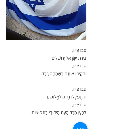
סֹבּוּ צִיּוֹן,
בִּירַת יִשְׂרָאֵל יְרוּשָׁלַיִם.
סֹבּוּ צִיּוֹן,
וְהִקִּיפוּ אוֹתָהּ בְּשִׂמְחָה רַבָּה.
סֹבּוּ צִיּוֹן,
וְהִתְפַּלְּלוּ חָזָק לֶאֱלֹוקִים,
סֹבּוּ צִיּוֹן,
לְמַעַן מֵרַב הָעָם הַיְּהוּדִי בַּתְּפוּצוֹת.
סֹבּוּ צִיּוֹן,