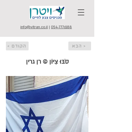
info@vitran.co.il
|
054-7776188
הבא >
< הקודם
סֹבּוּ צִיּוֹן © רן גרין