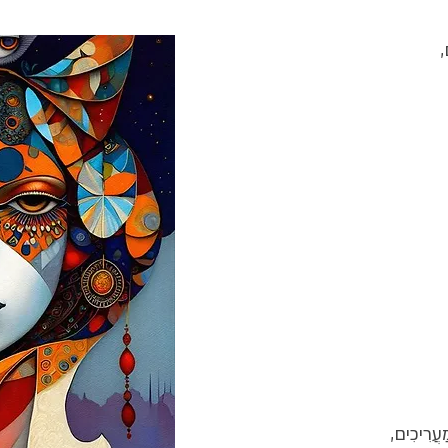
,
ַעֲרִיכִים,