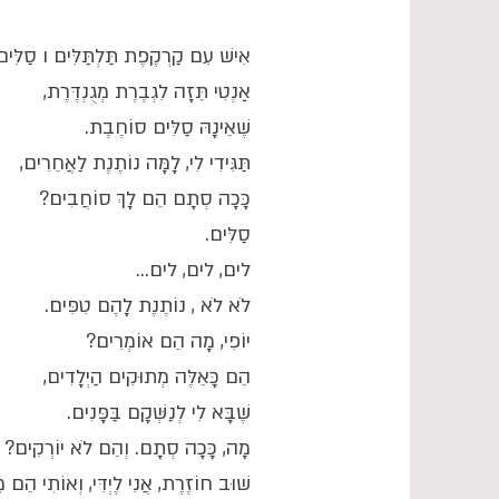
אִישׁ עִם קַרְקֶפֶת תַּלְתַּלִּים ו סַלִּים
אַנְטִי תֵּזָה לִגְבֶרֶת מְגֻנְדֶּרֶת,
שֶׁאֵינָהּ סַלִּים סוֹחֶבֶת.
תַּגִּידִי לִי, לָמָּה נוֹתֶנֶת לַאֲחֵרִים,
כָּכָה סְתָם הֵם לָךְ סוֹחֲבִים?
סַלִּים.
לים, לים, לים...
לֹא לֹא , נוֹתֶנֶת לָהֶם טִפִּים.
יוֹפִי, מָה הֵם אוֹמְרִים?
הֵם כָּאֵלֶּה מְתוּקִים הַיְלָדִים,
שֶׁבָּא לִי לְנַשְּׁקָם בַּפָּנִים.
מָה, כָּכָה סְתָם. וְהֵם לֹא יוֹרְקִים?
שׁוּב חוֹזֶרֶת, אֲנִי לֶיְדִּי, וְאוֹתִי הֵם מ