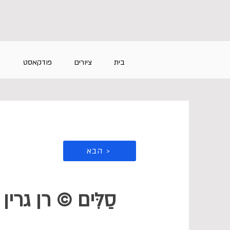
בית
ציורים
פודקאסט
מ
הבא >
סַלִּים © רן גרין