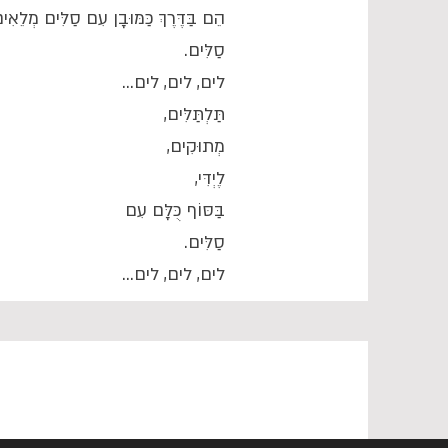
הֵם בַּדֶּרֶךְ כַּמּוּבָן עִם סַלִּים מְלֵאִי
סַלִּים.
לים, לים, לים...
תַּלְתַּלִּים,
מְתוּקִים,
לֶיְדִּי,
בַּסּוֹף כֻּלָּם עִם
סַלִּים.
לים, לים, לים...