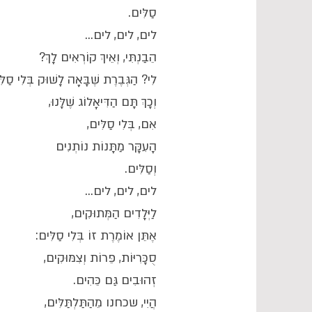
סַלִּים.
לים, לים, לים...
הֵבַנְתִּי, וְאֵיךְ קוֹרְאִים לָךְ?
לִי? הַגְּבֶרֶת שֶׁבָּאָה לָשׁוּק בְּלִי סַלּ
וְכָךְ תָּם הַדִּיאָלוֹג שֶׁלָּנוּ,
אִם, בְּלִי סַלִּים,
הָעִקָּר מַתָּנוֹת נוֹתְנִים
וְסַלִּים.
לים, לים, לים...
לַיְּלָדִים הַמְּתוּקִים,
אֶתֵּן אוֹמֶרֶת זוֹ בְּלִי סַלִּים:
סֻכָּרִיּוֹת, פֵּרוֹת וְצִמּוּקִים,
זְהוּבִים גַּם כֵּהִים.
הֲיִי, שכחנו מֵהַתַּלְתַּלִּים,