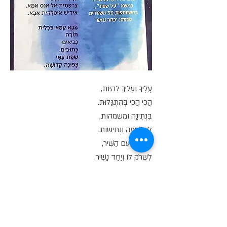
עָלֶיךָ וְעָלַיִךְ לִהְיוֹת,
הֲכִי הֲכִי בְּהִתְגַּלּוּת.
בִּנְתִינָה ומשמהות,
לְהַגְשָׁמָה וּנְחִישׁוּת.
לְדַבְרֵר עִם הַשִּׁיר,
לִשְׁרֹק לוֹ וְיַחַד נָשִׁיר.
הַאִם מַסְכִּים שִׁיר?
כֵּן,
סַחְתֵּין עָלֶיךָ
רַן.