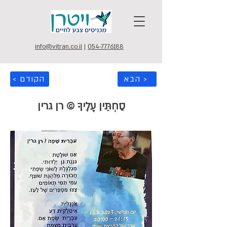
info@vitran.co.il
|
054-7776188
הבא >
< הקודם
סַחְתֵּין עָלֶיךָ © רן גרין