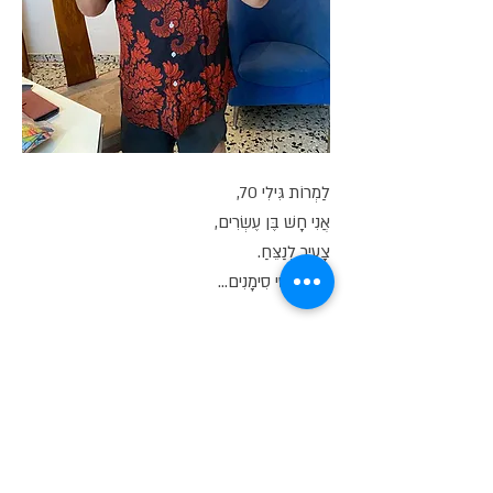
לַמְרוֹת גִּילִי 70,
אֲנִי חָשׁ בֶּן עֶשְׂרִים,
צָעִיר לְנַצֵּחַ.
סִי, סִי, סִי סִימָנִים...
סִימָנִים וְאוֹתוֹת,
מְקַבֵּל מֵאֱלוֹקִים,
שֶׁבִּשְׁמֵי הַתְּכֵלֶת הַצְּלוּלִים.
סִי, סִי, סִי סִימָנִים...