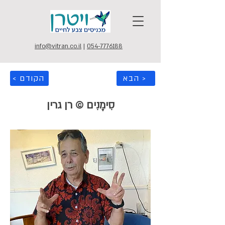
info@vitran.co.il
|
054-7776188
הבא >
< הקודם
סִימָנִים © רן גרין