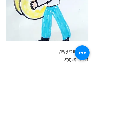
סִימָן שֶׁאָנֹכִי צָעִיר,
בְּרוּחִי וְנִשְׁמָתִי.
מִתְחַבֵּר לַיְּלָדִים,
כִּי הֵם הֵמָּה הֶעָתִיד.
סִי, סִי, סִי סִימָן שֶׁאֲנִי צָעִיר...