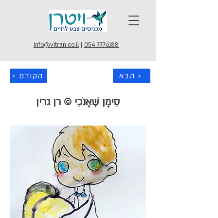
info@vitran.co.il
|
054-7776188
הבא >
< הקודם
סִימָן שֶׁאָנֹכִי © רן גרין