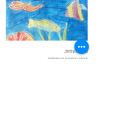
נִפְלָא לִצְפּוֹת,
בַּטֶּבַע הַפִּרְאִי בְּאַפְרִיקָה.
לִצְפּוֹת בִּיצוּרֵי הַבְּרִיאָה,
שֶׁל אֱלוֹקִים שֶׁבַּשָּׁמַיִם.