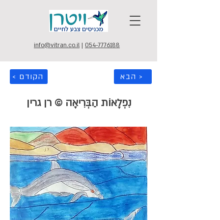
info@vitran.co.il
|
054-7776188
הבא >
< הקודם
נִפְלָאוֹת הַבְּרִיאָה © רן גרין