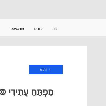
בית
ציורים
פודקאסט
מ
הבא >
מַפְתֵּחַ עֲתִידִי 