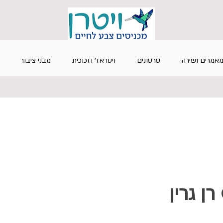
אמרים ושירה
סרטונים
ויטראז' וזכוכית
מבני ציבור
© רן גרין