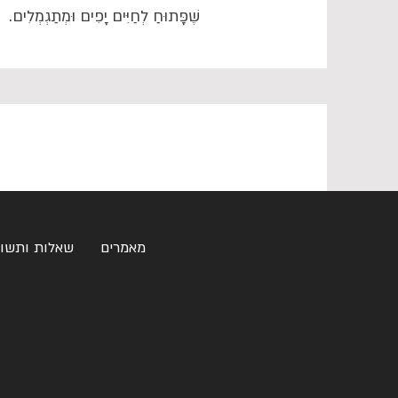
שֶׁפָּתוּחַ לְחַיִּים יָפִים וּמְתַגְמְלִים.
מאמרים
שאלות ותשו