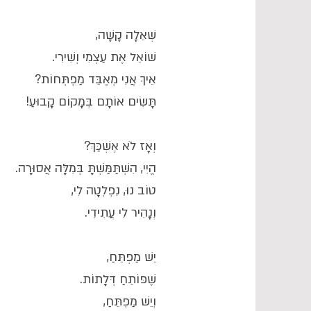
שְׁאֵלָה קָשָׁה,
שׁוֹאֵל אֶת עַצְמִי וְשִׁירִי.
אֵיךְ אֲנִי מְאַבֵּד מַפְתְּחוֹת?
תָּשִׂים אוֹתָם בְּמָקוֹם קָבוּעַ!
וְאָז לֹא אֶשְׁכַּךְ?
הֱיִי, הִשְׁתַּמַּשְׁתָּ בְּמִלָּה אֲסוּרָה.
טוֹב נוּ, נִפְלְטָה לִי,
וְנָהִיר לִי עֲתִידִי.
יֵשׁ מַפְתֵּחַ,
שֶׁפּוֹתֵחַ דְּלָתוֹת.
וְיֵשׁ מַפְתֵּחַ,