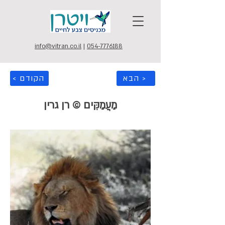
info@vitran.co.il
|
054-7776188
הבא >
< הקודם
מַעֲמַקִּים © רן גרין