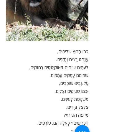
כְּמוֹ מֵרוּץ שְׁלִיחִים,
אֲנַחְנוּ רָצִים וְנֶהֱנִים.
לְעִתִּים שׂוֹחִים בְּאוֹקְיָנוֹסִים רְחוֹקִים,
שמימם עֲמֻקִּים עֲמֻקִּים.
עַל גַּבֵּינוּ שׁוֹכְבִים,
וּכְמוֹ סְטֶיְקִים נִצָּלִים.
מִשְׁקֶפֶת לָעֵינַיִם,
צִלְצַל בְּיָדַיִם.
מִי פֶּה הַטּוֹרֵף?
הַכְּרִישִׁים? כָּאֵלֶּה הֵם, טוֹרְפִים.
וְהָאֲנָשִׁים?