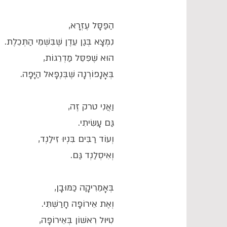
הַפַּסָּל עֶזְרָא,
נִמְצָא בְּגַן עֵדֶן שֶׁבִּשְׁמֵי הַתְּכֵלֶת.
הוּא שֶׁפִּסֵּל מַדְרֵגוֹת,
בְּאָנָפוֹרְנָה שֶׁבְּנֶפָּאל הַיָּפָה.
וַאֲנִי טרק זֶה,
גַּם עָשִׂיתִי.
וְעוֹד רַבִּים בִּנְיוּ זִילַנְד,
וְאִיסְלַנְד גַּם.
בְּאָמֵרִיקָה כַּמּוּבָן,
וְאֶת אֵירוֹפָּה חָרַשְׁתִּי.
טִיּוּל רִאשׁוֹן בְּאֵירוֹפָּה,