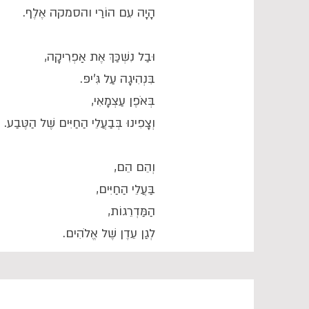
הָיָה עִם הוֹרַי והסמקה אֶלֶף.
וּבַל נִשְׁכַּךְ אֶת אַפְרִיקָה,
בִּנְהִיגָה עַל גִּ'יפּ.
בְּאֹפֶן עַצְמָאִי,
וְצָפִינוּ בְּבַעֲלֵי הַחַיִּים שֶׁל הַטֶּבַע.
וְהֵם הֵם,
בַּעֲלֵי הַחַיִּים,
הַמַּדְרֵגוֹת,
לְגַן עֵדֶן שֶׁל אֱלֹהִים.