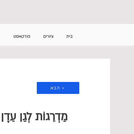
בית
ציורים
פודקאסט
מ
הבא >
מַדְרֵגוֹת לְגַן עֵד