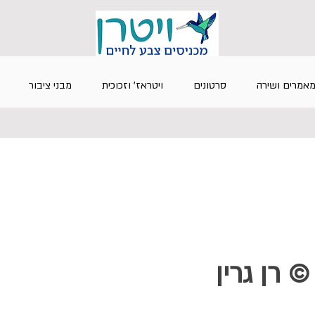
אמרים ושירה
סרטונים
ויטראז' וזכוכית
מבני ציבור
ֶן © רן גרין