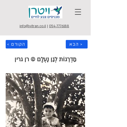
info@vitran.co.il
|
054-7776188
הבא >
< הקודם
מַדְרֵגוֹת לְגַן נֶעְלָם © רן גרין