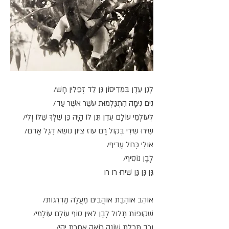
לְגַן עֵדֶן בְּמֵדִיסוֹן גַּן לֵד זֶפֵּלִין חָשׁ/
נִים נִימָה הִתְגַּלְּמוּת עֹשֶׁר אֹשֶׁר עַד/
לְעוֹלְמֵי עוֹלָם עֵדֶן תֵּן לוֹ הָיָה כֵּן שֶׁלְּךָ שֶׁלּוֹ וְלִי/
שִׁירוּ שִׁירִי בְּקוֹל רָם עוֹז צִיּוֹן נוֹשֵׂא דֶּגֶל אָדֹם/
אוּלַי כָּחֹל עָדִיף/
לָבָן נוֹסִיף/
גַּן גַּן גַּן שִׁירוּ רו רו
אוֹהֵב אוֹהֶבֶת אוֹהֲבִים מַעֲלָה מַדְרֵגוֹת/
שְׁקוּפוֹת תָּלוּל לָבָן לְאֵין סוֹף עוֹלָם עוֹלָמִי/
וָרֹד תְּכֵלֶת שׁוֹנֶה רוֹאֶה אַחֶרֶת יְהִי/