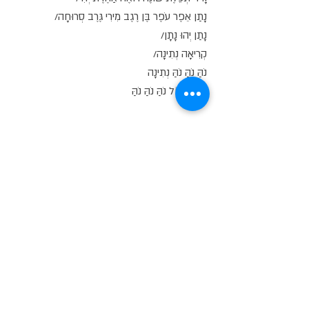
נָתַן אֵפֶר עֹפֶר בֶּן רֶגֶב מִירִי גֶּרֶב סְרוּחָה/
נָתַן יְהוּ נָתָן/
קְרִיאָה נְתִינָה/
נֹהַּ נֹהַּ נֹהַּ נְתִינָה
שִׁיר בְּקוֹל נֹהַּ נֹהַּ נֹהַּ
גָּעֳלָם דּוֹם קְרִיעָה דָּשׁ קְבוּרָה עָלְתָה בַּסּוּפָה/
מֶרְכָּבוֹת אֵלִים אֶחָד יְהִי נְשָׁמָה עָלְתָה צַעַד דַּרְגָּה/
חוֹפְרִים מָלֵא עָמֹק שָׂם הֵיכָן נִטְמְנָה/
נֶעֱלָמָה בְּגַן חוֹלֵם אֶת אוֹתָהּ/
חוֹלֵם מַדְרֵגָה/
מַדְרֵגוֹת/
גַּהּ גַּהּ גַּהּ גַּן
הַגַּן
נֶעְלָם