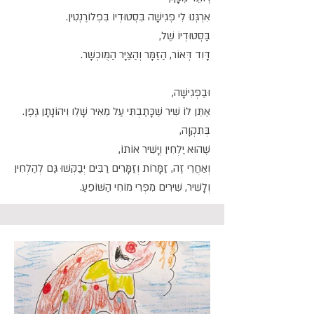
אִרְגְּנוּ לִי פְּגִישָׁה בִּסְטוּדְיוֹ בִּפְלוֹרֶנְטִין.
בַּסְּטוּדְיוֹ שֶׁל,
דָּוִד דְּאוֹר, הַזַּמָּר וְהַצַּיָּר הַמֻּוכְשָׁר.
וּבַפְּגִישָׁה,
אֶתֵּן לוֹ שִׁיר שֶׁכָּתַבְתִּי עַל מֵאִיר שָׁלֵו וִיהוֹנָתָן גֶּפֶן.
בְּתִקְוָה,
שֶׁהוּא יַלְחִין וְיָשִׁיר אוֹתוֹ,
וְאַחֲרֵי זֶה, זַמָּרוֹת וְזַמָּרִים רַבִּים יְבַקְּשׁוּ גַּם לְהַלְחִין
וְלָשִׁיר, שִׁירִים מִפְּרִי מוֹחִי הַשּׁוֹפֵעַ.