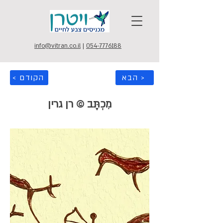
info@vitran.co.il
|
054-7776188
הבא >
< הקודם
מִכְתָּב © רן גרין