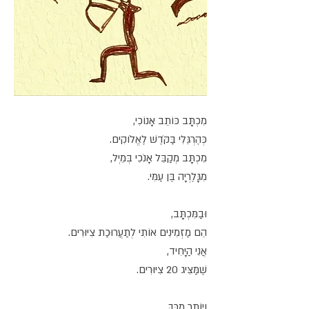
מִכְתָּב כּוֹתֵב אָנוֹכִי,
כְּהֶרְגֵּלִי בַּקֹּדֶשׁ לֶאֱלֹוקִים.
מִכְתָּב מְקַבֵּל אָנֹכִי בְּמֵיְל,
מִגָּלֶרְיָה בֶּן עַמִּי.
וּבַמִּכְתָּב,
הֵם מַזְמִינִים אוֹתִי לְתַעֲרוּכַת צִיּוּרִים.
אֲנִי הַיָּחִיד,
שֶׁמַּצִּיג 20 צִיּוּרִים.
וְיוֹתֵר מִכָּךְ,