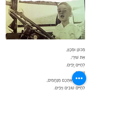
מְכוֹנֵן וּמְכַוֵּן,
אֶת שִׁירַי,
לְחַיִּים יָפִים.
שִׁירִים,
שֶׁאוֹתִי וְאֶתְכֶם מְנַחֲמִים,
לְחַיִּים טוֹבִים וְיָפִים.
וְכָךְ הַמִּיתוֹס שֶׁבִּי,
נִרְשָׁם וּמְכוֹנֵן.
הוֹפֵךְ לַקָּנוֹן,
בָּעָם הַיְּהוּדִי.