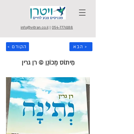
info@vitran.co.il
|
054-7776188
הבא >
< הקודם
מִיתוֹס מְכוֹנֵן © רן גרין