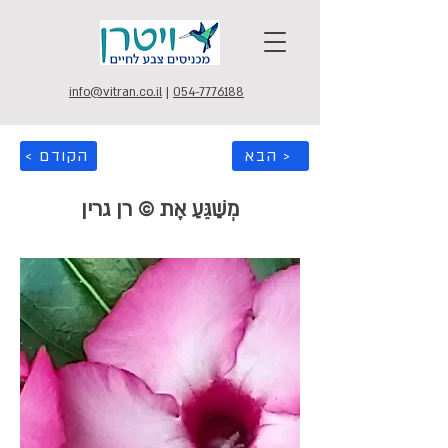
info@vitran.co.il
|
054-7776188
הבא >
< הקודם
מְשַׁגֵּעַ אֶת © רן גרין