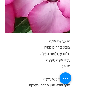
מְשַׁגֵּעַ אֶת עוֹלָמִי
צוֹבֵעַ בְּוָרֹד פוקסיה
חֲלוֹם שֶׁחָלַמְתִּי בַּלַּיְלָה
עַתָּה עוֹלָה סְקִיצָה.
מְשַׁגֵּעַ...
יוֹצֵר חִישׁ מַהֵר יְצִירָה
תֹּסֶף בּוֹלֵט מְגֻוָּן תְּכֵלֶת יְרַקְרֵקָה
נִשָּׂא בִּתְעוּפָה
לְמַנְהֵטֶן הָרְחוֹקָה.
מְשַׁגֵּעַ