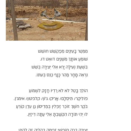
מִמֵּטֶר בָּעֵינַיִם מְפַקְשֵׁשׁ חוֹשֵׁשׁ
שׁוֹמֵעַ אוֹתָךְ מִשְּׁנַיִם דּוּאֵט דּוּ.
בִּשְׁעַת נְעִילָה יָרֵא אֵלִי יְצִירָה בְּשֵׁשׁ
נִרְאֶה מָחָר מַהֵר כָּנָף כַּנֵּס בְּעִתּוֹ.
הוֹלֵךְ בָּטֵל לֹא לֹא רַדְיוֹ חָזָק לִשְׁמוֹעַ
פּוֹלִיקֶר/ תִּיסְלָם/ אָרִיק/ גּ'וֹן/ קלפטון/ אימג'ן.
בֹּקֶר חֹשֶׁךְ זוֹכֵר זֶפֵּלִין בְּמֵדִיסוֹן גַּן עֵדֶן קוֹרֵעַ
לוּ יְהִי תּוֹדָה הִקְשַׁבְתָּ אֵלִי עַתָּה דִּיזַיֵּן.
יְצִירָה בְּרֶה חוֹפְשִׁי זְרִימָה בִּקְלִיק זֶה לָהִיט