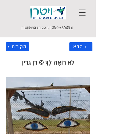
info@vitran.co.il
|
054-7776188
הבא >
< הקודם
לֹא רוֹאֶה לְךָ © רן גרין