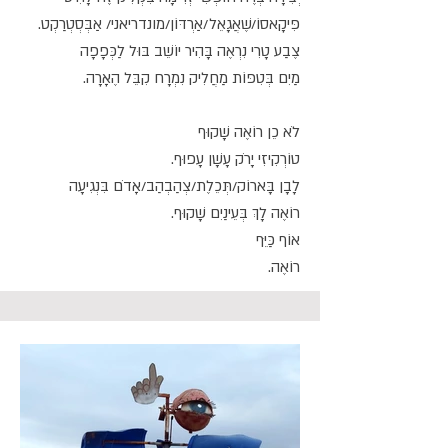
פִּיקָאסוֹ/שֶׁאֲגָאֵל/אַרְדּוֹן/מונדריאני/ אַבְּסְטְרַקְט.
צֶבַע טָרִי נִרְאֶה בָּהִיר יוֹשֵׁב בּוּל לַכְּפָפָה
מַיִם בְּטִפּוֹת מַחֲלִיק נִמְרָח קִבֵּל הֶאָרָה.
לֹא כֵן רוֹאֶה שָׁקוּף
טוֹרְקִיזִי יָרֹק עָשָׁן עָפוּף.
לָבָן בָּארוֹק/תְּכֵלֶת/צְהַבְהַב/אָדֹם בִּנְגִיעָה
רוֹאֶה לָךְ בְּעֵינַיִם שָׁקוּף.
אוֹף כַּיֵּף
רוֹאֶה.