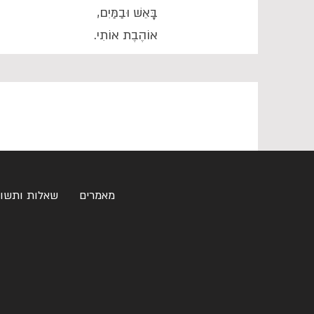
בָּאֵשׁ וּבַמַּיִם,
אוֹהֶבֶת אוֹתִי.
מאמרים
שאלות ותשו