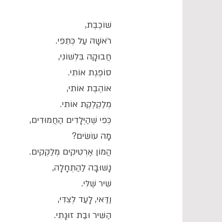
שׁוֹכֶבֶת,
רֹאשָׁהּ עַל כְּתֵפִי.
חֲבוּקָה בִּלְשׁוֹנִי,
סוֹפֶגֶת אוֹתִי.
אוֹהֶבֶת אוֹתִי,
מְלַקְלֶקֶת אוֹתִי.
כְּפִי שֶׁהַיְּלָדִים הַחֲמוּדִים,
מָה עוֹשִׂים?
הֲמוֹן אַרְטִיקִים מְלַקְּקִים.
נָשׁוּבָה לַהַתְחָלָה,
שִׁיר שֶׁלִּי.
וַדַּאי, לָעַד לְצִדִּי,
הַשִּׁיר וּבַת זוּגָתִי.