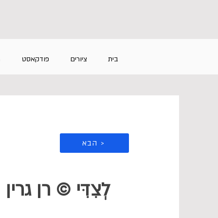
בית
ציורים
פודקאסט
מ
הבא >
לְצִדִּי © רן גרין