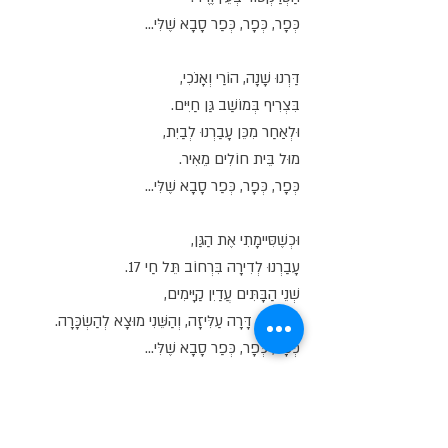
כְּפָר, כְּפָר, כְּפַר סָבָא שֶׁלִּי...
דַּרְנוּ שָׁנָה, הוֹרַי וְאָנֹכִי,
בִּצְרִיף בְּמוֹשַׁב גַּן חַיִּים.
וּלְאַחַר מִכֵּן עָבַרְנוּ לְבַיִת,
מוּל בֵּית חוֹלִים מֵאִיר.
כְּפָר, כְּפָר, כְּפַר סָבָא שֶׁלִּי...
וּכְשֶׁסִּיימָתִי אֶת הַגַּן,
עָבַרְנוּ לְדִירָה בִּרְחוֹב תֵּל חַי 17.
שְׁנֵי הַבָּתִּים עֲדַיִן קַיָּימִים,
בְּרִאשׁוֹן דָּרָה עַלִּיזָה, וְהַשֵּׁנִי מוּצָא לְהַשְׂכָּרָה.
כְּפָר, כְּפָר, כְּפַר סָבָא שֶׁלִּי...
אֶת כְּפַר סָבָא שֶׁל פַּעַם,
שֶׁבֶּאֱמֶת הָיְתָה כְּפָר, אֶנְצֹר עַל לוּחַ לִבִּי.