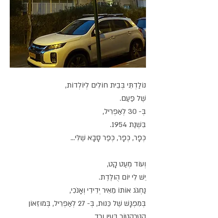
נוֹלַדְתִּי בְּבֵית חוֹלִים לְיוֹלְדוֹת,
שֶׁל פַּעַם.
בְּ- 30 לְאַפְּרִיל,
בִּשְׁנַת 1954.
כְּפָר, כְּפָר, כְּפַר סָבָא שֶׁלִּי...
וְעוֹד מְעַט קָט,
יֵשׁ לִי יוֹם הֻולֶּדֶת.
נַחְגֹּג אוֹתוֹ מֵאִיר יְדִידִי וְאָנֹכִי,
בְּמִפְגָּשׁ שֶׁל כֵּנוּת, בְּ- 27 לְאַפְּרִיל, בְּמוּזֵאוֹן
הַטְּרַקְטוֹר בְּעֵין וֶרֶד.