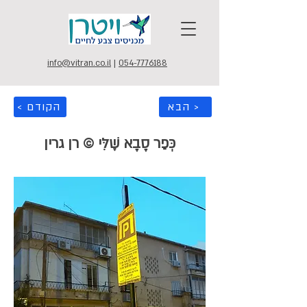
info@vitran.co.il
|
054-7776188
הבא >
< הקודם
כְּפַר סָבָא שֶׁלִּי © רן גרין