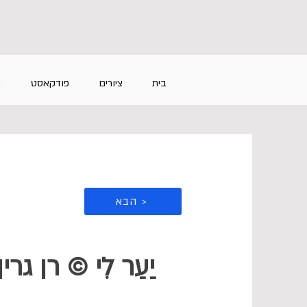
בית
ציורים
פודקאסט
מ
הבא >
יַעַר לִי © רן גרין