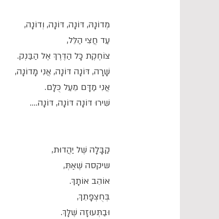
מְדוֹנָהּ, דּוֹנָה, דּוֹנָה, וְדוֹנָה,
עַד חֲצִי הַלֵּל,
צוֹחֶקֶת כָּל הַדֶּרֶךְ אֶל הַבַּנְק.
שָׁרָה, דּוֹנָה דּוֹנָה, אֲנִי מָדוֹנָה,
אֲנִי מַדָּם מֵעַל כֻּלָּם.
שִׁירוּ דּוֹנָה דּוֹנָה, דּוֹנָה....
קַבָּלָה שֶׁל יַהֲדוּת,
שיקסה שֶׁאַתְּ,
אוֹהֵב אוֹתָךְ.
בְּחֻצְפָּתֵךְ,
וּבַתְּעוּזָה שֶׁלָּךְ.