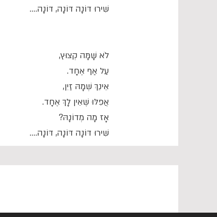
שִׁירוּ דּוֹנָה דּוֹנָה, דּוֹנָה....
לֹא שָׁמָּה קְצוּץ,
עַל אַף אֶחָד.
אֵינֵךְ שְׁמָהּ זַיִן,
אֲפִלּוּ שֶׁאֵין לָךְ אֶחָד.
אָז מָה מְדוֹנָהּ?
שִׁירוּ דּוֹנָה דּוֹנָה, דּוֹנָה....