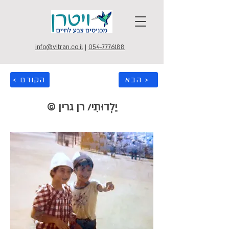
info@vitran.co.il
|
054-7776188
הבא >
< הקודם
יַלְדוּתִי/ רן גרין ©