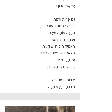
יֵשׁ אֵשׁ מְדוּרָה.
גַּם פָּרוֹת וְרֶפֶת
בַּדֶּרֶךְ לַתַּחֲנָה הַמֶּרְכָּזִית,
נוֹתְרָה אוֹתָהּ מֵאָז.
וַיְצְמָן רְחוֹב רָאשִׁי,
מַאֲפִיָּה מוּל רֹאשׁ הָעִיר.
פָלָאפֶל אוֹ פִּינְגְּוִין גְּלִידָה
עַל הַבַּרְזִלִּים,
בַּדֶּרֶךְ לַנֹּעַר הָעוֹבֵד.
יַלְדוּתִי תַּמָּה מָה
גַּם כְּפַר סָבָא קָמָה.