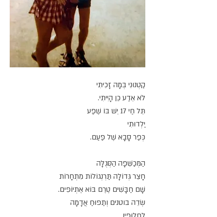
קַטְנוּנִי בְּמָה זָכִיתִי
לֹא אֵדַע כֵּן הָיִיתִי.
תֵּל חַי 17 יֵשׁ בּוֹ שֶׁפַע
יַלְדוּתִי
כְּפַר סָבָא שֶׁל פַּעַם.
הַמְּכַשֵּׁפָה הַסְּגֻלָּה
חָצֵר גְּדוֹלָה תַּרְנְגוֹלוֹת מִתְחָרוֹת
שָׁם חַבָּשִׁים טֶרֶם בּוֹא אֶתְיוֹפִּים.
שְׂדֵה בוטנים וְתַפּוּחַ אֲדָמָה
לַחֲלוּפִין