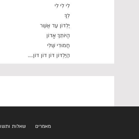
לִי לִי לִי
לְךָ
יַלְדּוֹן עַד אֲשֶׁר
הֱיוֹתֵךְ אָדוֹן
חֲמוּדִי שֶׁלִּי
הַיַּלְדּוֹן דּוֹן דּוֹן דּוֹן....
מאמרים
שאלות ותשו