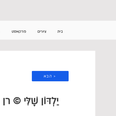
בית
ציורים
פודקאסט
מ
הבא >
יַלְדּוֹן שֶׁלִּי © רן