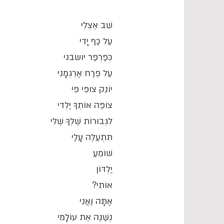
שֵׁב אֶצְלִי
עַל כַּף יָדִי
כְּפַרְפַּר יושבני
עַל פֶּרַח אַרְגְּמָנִי
יוֹנֵק צוּפִי פִּי
צוֹפֶה אוֹתְךָ יַלְדִּי
לִגְבוּרוֹת שֶׁלְּךָ שֶׁלִּי
תִּתְעַלֶּה עָלַי
שׁוֹמֵעַ
יַלְדּוֹן
אוֹתִי?
אַתָּה וַאֲנִי
נְשַׁנֶּה אֶת עוֹלָמִי