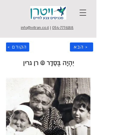
info@vitran.co.il
|
054-7776188
הבא >
< הקודם
יִהְיֶה בְּסֵדֶר © רן גרין