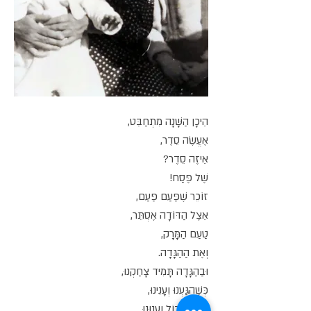
הֵיכָן הַשָּׁנָה מִתְחַבֵּט,
אֶעֱשֶׂה סֵדֶר,
אֵיזֶה סֵדֶר?
שֶׁל פֶּסַח!
זוֹכֵר שֶׁפַּעַם פַּעַם,
אֵצֶל הַדּוֹדָה אֶסְתֵּר,
טַעַם הַמָּרָק,
וְאֶת הַהַגָּדָה.
וּבַהַגָּדָה תָּמִיד צָחַקְנוּ,
כְּשֶׁהִגַּעְנוּ וְעָנִינוּ,
בְּקוֹל גָּדוֹל וַעֲנוּנוּ.