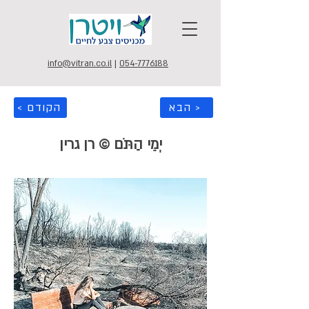
info@vitran.co.il
|
054-7776188
הבא >
< הקודם
יְמֵי הַתֹּם © רן גרין