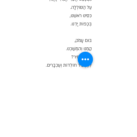
עַל הַסּוֹלְלָה.
כִּסִּינוּ רֹאשֵׁנוּ,
בְּכַפּוֹת יָדֵנוּ.
בּוּם עָמֹק,
קַמְנוּ וְהִמְשַׁכְנוּ.
בַּמֶּה אָמִיר?
לְהַדְבִּיר חוֹלְדוֹת וְעַכְבָּרִים.
וְהַיּוֹם בַּלְּחִימָה הֲכִי קָשָׁה,
בָּהּ אֶזְרָחִים נִרְצְחוּ, גַּם נֶחְטְפוּ.
מִי יִתְּנֵנִי אֵלִי,
יִתַּמּוּ יְמֵי מִלְחָמוֹת.
כְּפִי שֶׁאָמַר נָשִׂיא מִצְרָיִם סְאָדַת,
לֹא עוֹד מִלְחָמָה!