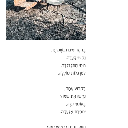
בְּדִמְדּוּמִים וּבַשְּׁקִיעָה,
נַפְשִׁי סָעֲרָה.
רוּחִי הִתְגַּלְגְּלָה,
לְמַרְגְּלוֹת סוֹלְלָה.
בְּקִבּוּץ אֶחָד,
נַחֲשׁוּ אֶת שְׁמוֹ?
בְּעוֹטֵף עַזָּה,
צוֹפֶרֶת אַזְעָקָה.
נִשְׁכַּבְנוּ חֲבֵרִי אֲמִירִי וַאֲנִי,