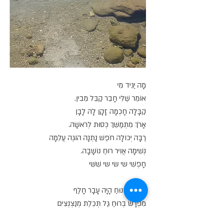
מָה יַגִּיד מִי
אוֹמֵר שֶׁלִּי חָבֵר קַבֵּל מֵבִין.
קַבָּלָה חָכְמָה זָקָן לָהּ לָבָן
אָרֹךְ מִתְמַשֵּׁךְ כְּסוּת לְרֹאשָׁהּ.
רַבָּה יְכוֹלָה חֹפֶשׁ נָתְנָה הוֹגֶה עֲלֵמָה
נְשִׁימָה אֲוִיר רוּחַ נוֹשָׁבָה.
חָפְשִׁי שי שי שי שִׁשִּׁי
גַּלְמוּד זָנוּחַ הָיָה עָבָר חָלַף
מִפְרָשׂ בְּרוּחַ גַּל תְּכֵלֶת מְנַצְנְצִים
חַלּוּקֵי נַחַל מַחֲלִיקִים כַּפּוֹת גַּם בְּהִירִים.