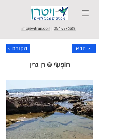
info@vitran.co.il
|
054-7776188
הבא >
< הקודם
חוֹפְשִׂי © רן גרין