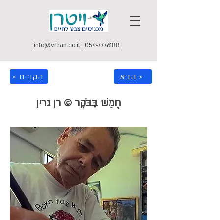
info@vitran.co.il
|
054-7776188
הבא >
< הקודם
חָמֵשׁ בַּבֹּקֶר © רן גרין