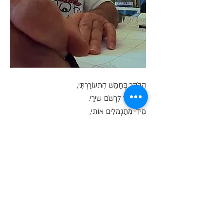
הַבֹּקֶר בְּחָמֵשׁ הִתְעוֹרַרְתִּי,
נִגָּשׁ יָשָׁר לִרְשֹׁם שִׁירַי.
מִידֵי מְתַגְמְלִים אוֹתִי,
כָּךְ נִפְתָּחִים מֵרַב יָמַי.
כָּךְ גַּם תָּם שִׁירִי,
שֶׁהוּא הֲכִי הֲכִי, אֲהוּבִי.