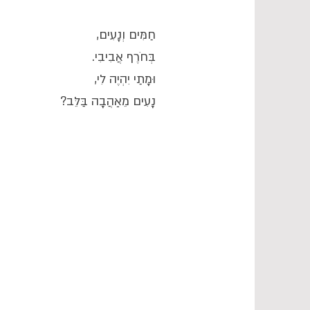
חַמִּים וְנָעִים,
בְּחֹרֶף אֲבִיבִי.
וּמָתַי יִהְיֶה לִי,
נָעִים מֵאַהֲבָה בַּלֵּב?