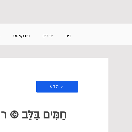
בית
ציורים
פודקאסט
מ
הבא >
חַמִּים בַּלֵּב © רן