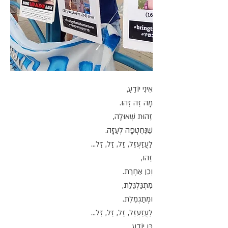
אֵינִי יוֹדֵעַ,
מָה זֶה זֶהוּ.
זֶהוּת שְׁאוּלָה,
שֶׁנֶּחֶטְפָה לְעַזָּה.
לַעֲזַעְזֵל, זַל, זַל, זַל...
זֶהוּ,
וְכֵן אַחֶרֶת.
מִתְגַּלְגֶּלֶת,
וּמְתַגְמֶלֶת.
לַעֲזַעְזֵל, זַל, זַל, זַל...
כֵּן יוֹדֵעַ,