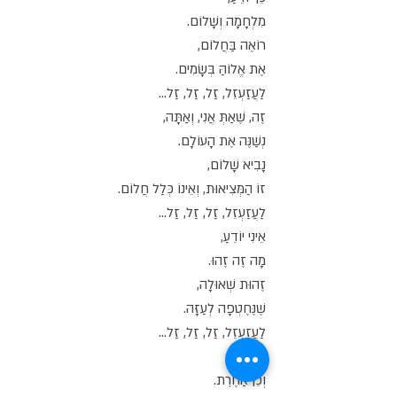
מִלְחָמָה וְשָׁלוֹם.
רוֹאֶה בַּחֲלוֹם,
אֶת אֱלוֹהַּ בְּשָׂמִים.
לַעֲזַעְזֵל, זַל, זַל, זַל...
זֶה, שֶׁאַתְּ אֲנִי, וְאַתָּה,
נְשַׁנֶּה אֶת הָעוֹלָם.
נָבִיא שָׁלוֹם,
זוֹ הַמְּצִיאוּת, וְאֵינוֹ כְּלַל חֲלוֹם.
לַעֲזַעְזֵל, זַל, זַל, זַל...
אֵינִי יוֹדֵעַ,
מָה זֶה זֶהוּ.
זֶהוּת שְׁאוּלָה,
שֶׁנֶּחֶטְפָה לְעַזָּה.
לַעֲזַעְזֵל, זַל, זַל, זַל...
זֶהוּ,
וְכֵן אַחֶרֶת.