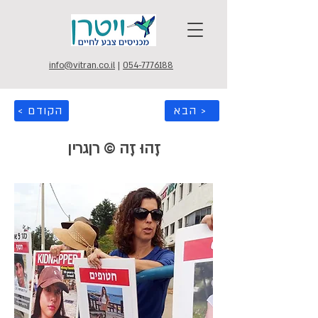
info@vitran.co.il
|
054-7776188
הבא >
< הקודם
זֶהוּ זֶה © רןגרין