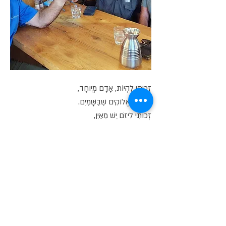
זָכִיתִי לִהְיוֹת, אָדָם מְיֻוחָד,
בִּזְכוּת אֱלוֹקִים שֶׁבַּשָּׁמַיִם.
זְכוּתִי לִיזֹם יֵשׁ מֵאַיִן,
זְכוּתִי לְהַצִּיל חֲבֵרִים מִמַּחֲלָה קָשָׁה, אוֹ מָוֶת חָס
וְחָלִילָה.
זֶה, זֶה, זֶה זָכִיתִי...