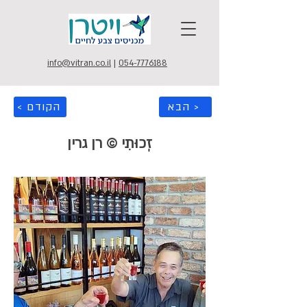
info@vitran.co.il
|
054-7776188
הבא >
< הקודם
זְכוּתִי © רן גרין