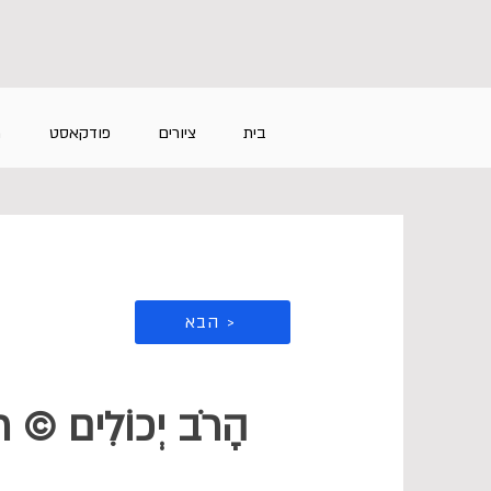
בית
ציורים
פודקאסט
מ
הבא >
הָרֹב יְכוֹלִים © ר