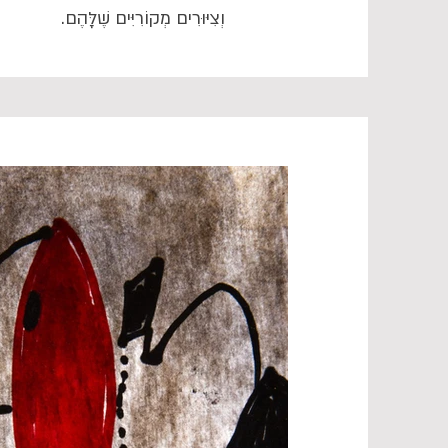
וְצִיּוּרִים מְקוֹרִיִּים שֶׁלָּהֶם.