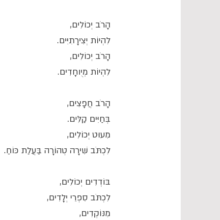
הָרֹב יְכוֹלִים,
לִהְיוֹת יְצִירָתִיִּים.
הָרֹב יְכוֹלִים,
לִהְיוֹת מְיֻוחָדִים.
הָרֹב חֲפָצִים,
בְּחַיִּים קַלִּים.
מִעוּט יְכוֹלִים,
לִכְתֹּב שִׁירָה טְהוֹרָה בַּעֲלַת כּוֹחַ.
בּוֹדְדִים יְכוֹלִים,
לִכְתֹּב סִפְרֵי יְלָדִים,
מִנּוֹקְדִים,