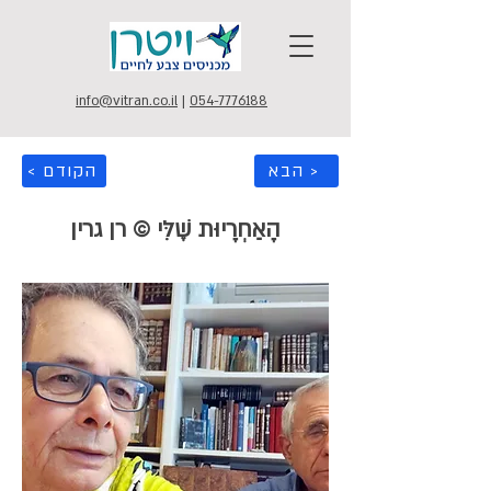
info@vitran.co.il
|
054-7776188
הבא >
< הקודם
הָאַחְרָיוּת שֶׁלִּי © רן גרין