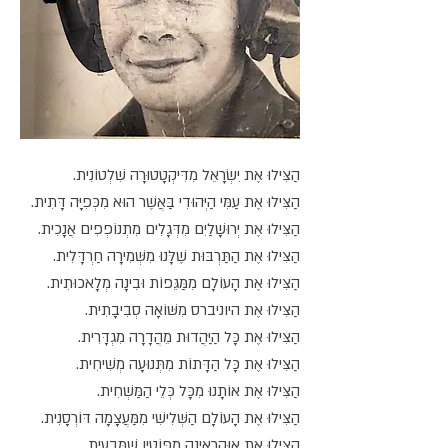
הַצִּילוּ אֶת יִשְׂרָאֵל מִדִּיקְטָטוּרָה שִׁלְטוֹנִית.
הַצִּילוּ אֶת עַמִּי הַיְּהוּדִי בַּאֲשֶׁר הוּא מִכְּפִיָּה דָּתִית.
הַצִּילוּ אֶת יְרוּשָׁלַיִם מִדְּגָלִים מִתְנוֹפְפִים אֲנָכִית.
הַצִּילוּ אֶת הַתַּרְבּוּת שֶׁלָּנוּ מִשְּׁמִירָה חַרְדָּלִית.
הַצִּילוּ אֶת הָעוֹלָם מִמַּגֵּפוֹת וּבִינָה מְלָאכוּתִית.
הַצִּילוּ אֶת היוניברס מִשּׁוֹאָה סְבִיבָתִית.
הַצִּילוּ אֶת כָּל הַיַּהֲדוּת מֵהֲדָרָה מִגְדָּרִית.
הַצִּילוּ אֶת כָּל הַדָּתוֹת מִתְּנוּעָה מְשִׁיחִית.
הַצִּילוּ אֶת אוֹתָנוּ מִכָּל כְּלֵי הַמַּשְׁחִית.
הַצִּילוּ אֶת הָעוֹלָם הַשְּׁלִישִׁי מִמַּעֲצָמָה דּוֹרְסָנִית.
הַצִּילוּ אֶת אוּקְרָאִינָה מִפּוֹטִין שֶׁמַּבְעִית.