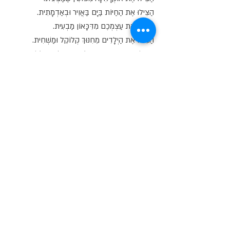
הַצִּילוּ אֶת הַחַיּוֹת בַּיָּם בַּאֲוִיר וּבְאַדְמָתִית.
הַצִּילוּ אֶת עַצְמְכֶם מִדִּכָּאוֹן מַבְעִית.
הַצִּילוּ אֶת הַיְלָדִים מֵחִנּוּךְ קְלוֹקֵל וּמַשְׁחִית.
הַצִּילוּ אֶת התנוקות מֵהוֹרִים בְּנַפְשָׁם חוֹלִים.
הַצִּילוּ אֶת אוֹתָנוּ מֵהַכְּבִישׁ בּוֹ אָנוּ נוֹפְלִים.
הַצִּילוּ אוֹתָנוּ מֵאֵין סְפוֹר מִכְשׁוֹלִים.
הַצִּילוּ צילו לוּ לוּ לוּ...
הַצִּילוּ אֶת
אַתֶּם תַּמְשִׁיכוּ כְּבָר לְבַד
רַק עָשׂוּ טוֹבָה
שִׁמְרוּ עַל עַצְמְכֶם.