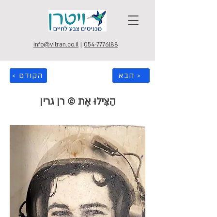
info@vitran.co.il
|
054-7776188
הבא >
< הקודם
הַצִּילוּ אֶת © רן גרין