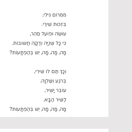
מִמְּרוֹם גִּילִי,
בִּזְכוּת שִׁירַי.
עוֹשֶׂה וּפוֹעֵל מַהֵר,
כִּי כָּל שְׁנִיָּה וְדַקָּה חֲשׁוּבוֹת.
מָה, מָה, מָה, יֵשׁ בְּהַפְתָּעוֹת?
וְכָךְ תַּם לוֹ שִׁירִי,
בְּרֹגַע וְשַׁלְוָה.
עוֹבֵר יָשִׁיר,
לַשִּׁיר הַבָּא.
מָה, מָה, מָה, יֵשׁ בְּהַפְתָּעוֹת?