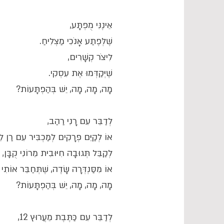
אֵינֶנִּי מֻפְתָּע,
שֶׁלְּפֶתַע אָנֹכִי מַצְלִיחַ.
לִיצֹר קְשָׁרִים,
שֶׁיְּקַדְּמוּ אֶת עִסְקִי.
מָה, מָה, מָה, יֵשׁ בְּהַפְתָּעוֹת?
לְדַבֵּר עִם רָנִי רַהַב,
אוֹ לְקַיֵּם פְּרָקִים לְמַכְבִּיר עִם רַן לֵו
לְקַבֵּל תְּגוּבָה חִיּוּבִית מֵרוֹנִי קֻבָּן,
אוֹ מִסַּנְדְּרָה שָׂדֶה, שֶׁתְּחַבֵּר אוֹתִי
מָה, מָה, מָה, יֵשׁ בְּהַפְתָּעוֹת?
לְדַבֵּר עִם כַּתֶּבֶת מֵעֲרוּץ 12,