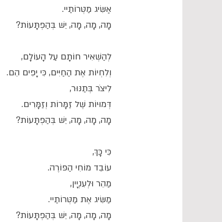
אַשִּׂיג מַטְּרוֹתַיי.
מָה, מָה, מָה, יֵשׁ בְּהַפְתָּעוֹת?
לְהַשְׁאִיר חוֹתָם עַל הָעוֹלָם,
וְלִחְיוֹת אֶת הַחַיִּים, כִּי יָפִים הֵם.
לִיצֹר בְּתַנּוּר,
דְּמוּיוֹת שֶׁל זַמָּרוֹת וְזַמָּרִים.
מָה, מָה, מָה, יֵשׁ בְּהַפְתָּעוֹת?
כִּי כָּךְ,
עוֹבֵד מוֹחִי הַפּוֹרֶה.
מַהֵר וּלְעִנְיָין,
מַשִּׂיג אֶת מַטְּרוֹתַיי.
מָה, מָה, מָה, יֵשׁ בְּהַפְתָּעוֹת?