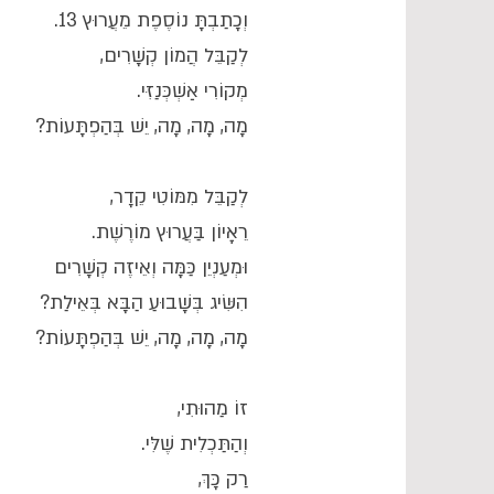
וְכָתַבְתָּ נוֹסֶפֶת מֵעֲרוּץ 13.
לְקַבֵּל הֲמוֹן קְשָׁרִים,
מְקוֹרִי אַשְׁכְּנַזִּי.
מָה, מָה, מָה, יֵשׁ בְּהַפְתָּעוֹת?
לְקַבֵּל מִמּוֹטִי קֵדָר,
רֵאָיוֹן בַּעֲרוּץ מוֹרֶשֶׁת.
וּמְעַנְיֵן כַּמָּה וְאֵיזֶה קְשָׁרִים
הִשִּׂיג בְּשָׁבוּעַ הַבָּא בְּאֵילַת?
מָה, מָה, מָה, יֵשׁ בְּהַפְתָּעוֹת?
זוֹ מַהוּתִי,
וְהַתַּכְלִית שֶׁלִּי.
רַק כָּךְ,