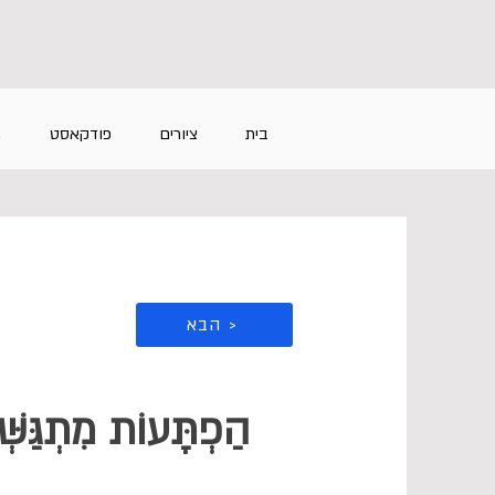
בית
ציורים
פודקאסט
מ
הבא >
הַפְתָּעוֹת מִתְגַּש