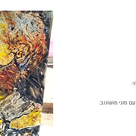
ִי.
 עִם מוֹנִי מוֹשׁוֹנוֹב.