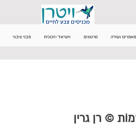
אמרים ושירה
סרטונים
ויטראז' וזכוכית
מבני ציבור
ְּׁמוֹת © רן גרין