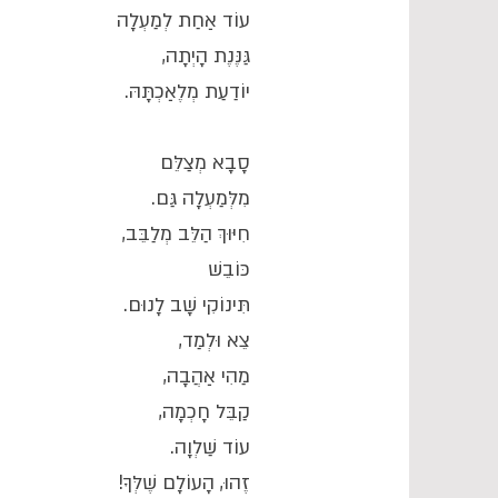
עוֹד אַחַת לְמַעְלָה
גַּנֶּנֶת הָיְתָה,
יוֹדַעַת מְלֶאַכְתָּהּ.
סָבָא מְצַלֵּם
מִלְּמַעְלָה גַּם.
חִיּוּךְ הַלֵּב מְלַבֵּב,
כּוֹבֵשׁ
תִּינוֹקִי שָׁב לָנוּם.
צֵא וּלְמַד,
מַהִי אַהֲבָה,
קַבֵּל חָכְמָה,
עוֹד שַׁלְוָה.
זֶהוּ, הָעוֹלָם שֶׁלְּךָ!