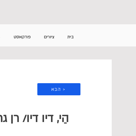
בית
ציורים
פודקאסט
מ
הבא >
הַי, דיו דיו/ רן גר