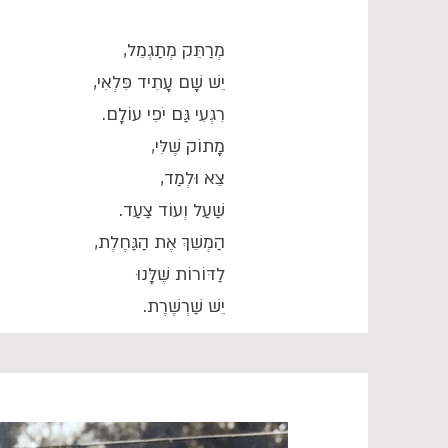
מְרַתֵּק מְתַגְמֵל,
יֵשׁ שָׁם עָתִיד פִּלְאִי,
רִגְעִי גַּם יֹפִי עוֹלָם.
מָתוֹק שֶׁלִּי,
צֵא וּלְמַד,
שַׁעַל וְעוֹד צַעַד.
הַמְשֵׁךְ אֶת הַגַּחֶלֶת,
לַדּוֹרוֹת שֶׁלָּנוּ
יֵשׁ שַׁרְשֶׁרֶת.