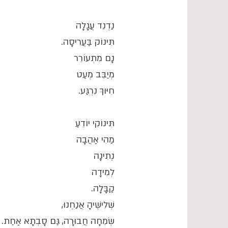
נַדְנֵד עֲגָלָה
תִּינוֹק בַּעֲרִיסָה.
נָם מִתְעוֹרֵר
מְיַבֵּב מְעַט
חִיּוּךְ נִרְגַּע.
תִּינוֹקִי יוֹדֵעַ
מַהִי אַהֲבָה
נְתִינָה
לְמִידָה
קַבָּלָה.
שְׁלִישֶׁיהָ אֲנַחְנוּ,
שְׂמֵחָה חֲבוּרָה, גַּם סָבְתָא אַחַת.