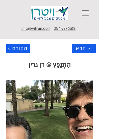
info@vitran.co.il
|
054-7776188
הבא >
< הקודם
הִתְנַפֵּץ © רן גרין