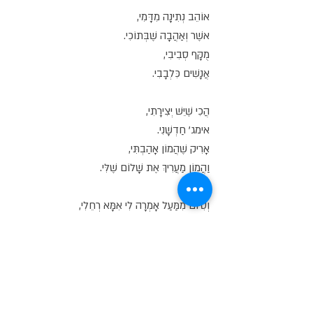
אוֹהֵב נְתִינָה מִדָּמִי,
אֹשֶׁר וְאַהֲבָה שֶׁבְּתוֹכִי.
מֻקָּף סְבִיבִי,
אֲנָשִׁים כִּלְבָבִי.
הֲכִי שֶׁיֵּשׁ יְצִירָתִי,
אימג' חַדְשָׁנִי.
אָרִיק שֶׁהֲמוֹן אָהַבְתִּי,
וַהֲמוֹן מַעֲרִיךְ אֶת שָׁלוֹם שֶׁלִּי.
וְסִיּוּם מִמַּעַל אָמְרָה לִי אִמָּא רְחֵלִי,
נוֹלַדְתָּ וְצָמַחְתָּ לִהְיוֹת גְּאוֹנִי.
רוֹאֶה לָךְ וּלְךָ בָּעֵינַיִם,
זוֹ חָכְמָתִי, שֶׁנִּפַּצְתִּי.
אָכֵן, נִפַּצְתִּי,
וּמֵפִיץ אֶת,