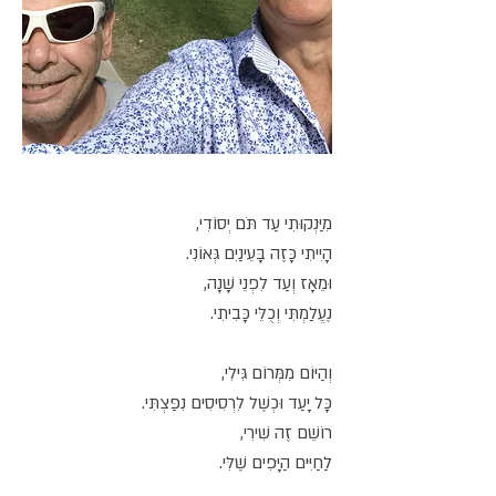
מִיַּנְקוּתִי עַד תֹּם יְסוֹדִי,
הָיִיתִי כָּזֶה בָּעֵינַיִם גְּאוֹנִי.
וּמֵאָז וְעַד לִפְנֵי שָׁנָה,
נֶעֱלַמְתִּי וְכֻלֵּי כָּבִיתִי.
וְהַיּוֹם מִמְּרוֹם גִּילִי,
כָּל יָעַד וּכְשֶׁל לִרְסִיסִים נִפַּצְתִּי.
רוֹשֵׁם זֶה שִׁירִי,
לַחַיִּים הַיָּפִים שֶׁלִּי.