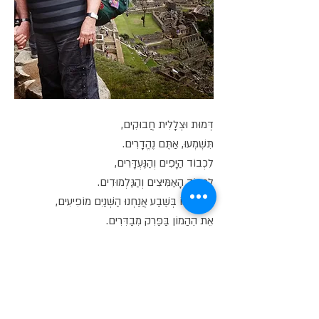
דְּמוּת וּצְלָלִית חֲבוּקִים,
תִּשְׁמְעוּ, אַתֶּם נֶהֱדָרִים.
לִכְבוֹד הַיָּפִים וְהַנֶּעְדָּרִים,
לִכְבוֹד הָאַמִּיצִים וְהַגַּלְמוּדִים.
בְּשֵׁשׁ אוֹ בְּשֶׁבַע אֲנַחְנוּ הַשְּׁנַיִם מוֹפִיעִים,
אֶת הֶהָמוֹן בַּפַּרְק מְבַדְּרִים.
וְכֻלָּם כֻּלָּם צוֹהֲלִים וּשְׂמֵחִים,
גַּם רוֹקְדִים.
אוֹתָנוּ הַשְּׁנַיִם הֵם אוֹהֲבִים,
דִּמּוּי שֶׁל הַחַיִּים הַיָּפִים.