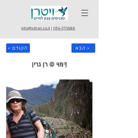
info@vitran.co.il
|
054-7776188
הבא >
< הקודם
דִּמּוּי © רן גרין