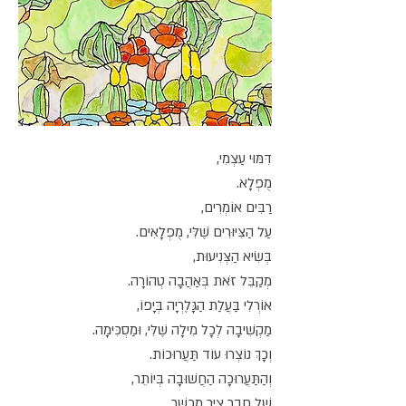
דִּמּוּי עַצְמִי,
מֻפְלָא.
רַבִּים אוֹמְרִים,
עַל הַצִּיּוּרִים שֶׁלִּי, מֻפְלָאִים.
בְּשִׂיא הַצְּנִיעוּת,
מְקַבֵּל זֹאת בְּאַהֲבָה טְהוֹרָה.
אוֹרְלִי בַּעֲלַת הַגָּלֶרְיָה בְּיָפוֹ,
מַקְשִׁיבָה לְכָל מִילָה שֶׁלִּי, וּמַסְכִּימָה.
וְכָךְ נוֹצְרוּ עוֹד תַּעֲרוּכוֹת.
וְהַתַּעֲרוּכָה הַחֲשׁוּבָה בְּיוֹתֵר,
שֶׁל חָבֵר צַיָּר מֻכְשָׁר,