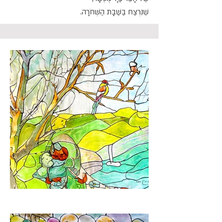
שֶׁנִּרְצַח בַּשַּׁבָּת הַשְּׁחֹרָה.