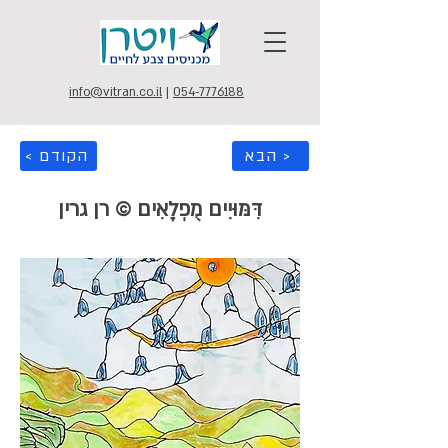
info@vitran.co.il
|
054-7776188
הבא >
< הקודם
דִּמּוּיִים מֻפְלָאִים © רן גרין