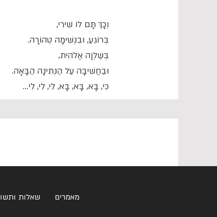
וְכָךְ תָּם לוֹ שִׁירִי,
בְּרוֹגֵעַ, וּבִנְשִׁימָה טְהוֹרָה.
בְּשַׁלְוָה אֱלֹהִית,
וּבַחֲשִׁיבָה עַל הַנְּתִינָה הַבָּאָה.
כִּי, בָּא, בָּא, בָּא, לִי, לִי, לִי...
מאמרים
שאלות ותשו