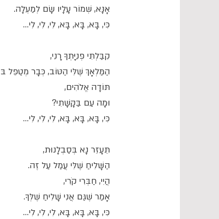
אָנָּא, שְׁמוֹר עָלָיו שָׂם לְמַעְלָה.
כִּי, בָּא, בָּא, בָּא, לִי, לִי, לִי...
קִבַּלְתִּי פְּנִיָּתְךָ רָנִי,
הַמַּלְאָךְ שֶׁלִּי הַטּוֹב, כְּבָר מְטַפֵּל בּוֹ
תּוֹדָה אֱלֹהִים,
וּמָה עַם בַּקָּשָׁתִי?
כִּי, בָּא, בָּא, בָּא, לִי, לִי, לִי...
תֵּעָזֵר נָא בְּסַבְלָנוּת,
הַשָּׁלִיחַ שֶׁלִּי עֲמַל עַל זֶה.
הֲיִי, חַבְּרִי קֹרִי,
אָמַר שֶׁגַּם אֲנִי שָׁלִיחַ שֶׁלְּךָ.
כִּי, בָּא, בָּא, בָּא, לִי, לִי, לִי...