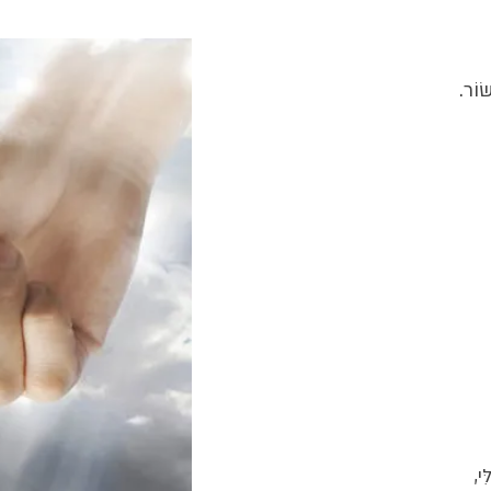
ׂוֹר.
ִי,