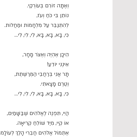
וְאַתָּה זוֹרֵם בְּעוֹרְקַי.
נוֹתֵן בִּי כֹּחַ וְעֹז,
לְהִתְגַּבֵּר עַל מִלְחָמוֹת וּמַחֲלוֹת.
כִּי, בָּא, בָּא, בָּא, לִי, לִי, לִי...
הֵיכָן אֶהְיֶה וְאֶצֹּר מָחָר,
אֵינֶנִּי יוֹדֵעַ!
תָּר אֲנִי בְּרַחֲבֵי הַמְּרַשֶּׁתֶת,
וְטֶרֶם מָצָאתִי.
כִּי, בָּא, בָּא, בָּא, לִי, לִי, לִי...
הֲיִי, תִּפְנֶה לֶאֱלֹהִים שֶׁבַּשָּׁמַיִם,
אוֹ קְיִי, מִיַּד שׁוֹלֵחַ קְרִיאָה.
אֶתְמוֹל אֱלֹהִים חֲבֵרִי הָלַךְ לְעוֹלָמוֹ