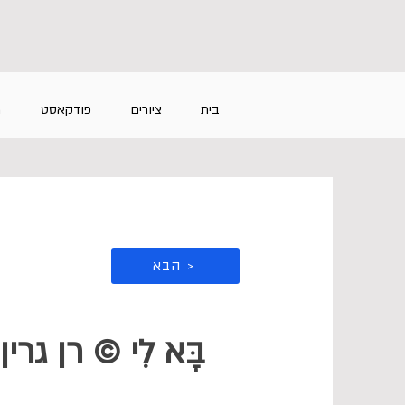
בית
ציורים
פודקאסט
מ
הבא >
בָּא לִי © רן גרין