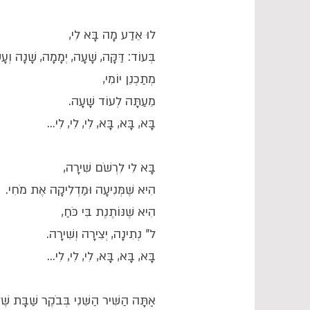
לוּ אֵדַע מָה בָּא לִי,
בְּעוֹד: דַּקָּה, שָׁעָה, יְמָמָה, שָׁנָה וְעָש
מְתַכְנֵן יוֹמִי,
מֵעַתָּה לְעוֹד שָׁעָה.
בָּא, בָּא, בָּא, לִי, לִי, לִי...
בָּא לִי לִרְשֹׁם שִׁירָה,
הִיא שֶׁמְּנִיעָה וּמַדְלִיקָה אֶת מֹחִי.
הִיא שֶׁנּוֹתֶנֶת בִּי כֹּחַ,
ל" נְתִינָה, יְצִירָה וְשִׁירָה.
בָּא, בָּא, בָּא, לִי, לִי, לִי...
אַתָּה הַשִּׁיר הַשֵּׁנִי בְּבֹקֶר שַׁבָּת שֶׁלּ